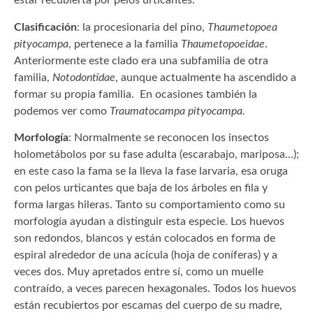
estar recubierta por pelos urticantes.
Clasificación
: la procesionaria del pino,
Thaumetopoea
pityocampa
, pertenece a la familia
Thaumetopoeidae
.
Anteriormente este clado era una subfamilia de otra
familia,
Notodontidae
, aunque actualmente ha ascendido a
formar su propia familia. En ocasiones también la
podemos ver como
Traumatocampa pityocampa.
Morfología
: Normalmente se reconocen los insectos
holometábolos por su fase adulta (escarabajo, mariposa...);
en este caso la fama se la lleva la fase larvaria, esa oruga
con pelos urticantes que baja de los árboles en fila y
forma largas hileras. Tanto su comportamiento como su
morfología ayudan a distinguir esta especie. Los huevos
son redondos, blancos y están colocados en forma de
espiral alrededor de una acícula (hoja de coníferas) y a
veces dos. Muy apretados entre sí, como un muelle
contraído, a veces parecen hexagonales. Todos los huevos
están recubiertos por escamas del cuerpo de su madre,