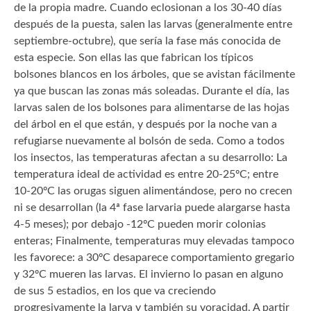
de la propia madre. Cuando eclosionan a los 30-40 días
después de la puesta, salen las larvas (generalmente entre
septiembre-octubre), que sería la fase más conocida de
esta especie. Son ellas las que fabrican los típicos
bolsones blancos en los árboles, que se avistan fácilmente
ya que buscan las zonas más soleadas. Durante el día, las
larvas salen de los bolsones para alimentarse de las hojas
del árbol en el que están, y después por la noche van a
refugiarse nuevamente al bolsón de seda. Como a todos
los insectos, las temperaturas afectan a su desarrollo: La
temperatura ideal de actividad es entre 20-25ºC; entre
10-20ºC las orugas siguen alimentándose, pero no crecen
ni se desarrollan (la 4ª fase larvaria puede alargarse hasta
4-5 meses); por debajo -12ºC pueden morir colonias
enteras; Finalmente, temperaturas muy elevadas tampoco
les favorece: a 30ºC desaparece comportamiento gregario
y 32ºC mueren las larvas. El invierno lo pasan en alguno
de sus 5 estadios, en los que va creciendo
progresivamente la larva y también su voracidad. A partir