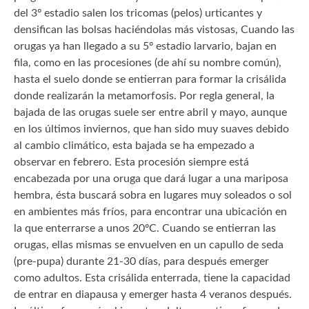
del 3º estadio salen los tricomas (pelos) urticantes y
densifican las bolsas haciéndolas más vistosas, Cuando las
orugas ya han llegado a su 5º estadio larvario, bajan en
fila, como en las procesiones (de ahí su nombre común),
hasta el suelo donde se entierran para formar la crisálida
donde realizarán la metamorfosis. Por regla general, la
bajada de las orugas suele ser entre abril y mayo, aunque
en los últimos inviernos, que han sido muy suaves debido
al cambio climático, esta bajada se ha empezado a
observar en febrero. Esta procesión siempre está
encabezada por una oruga que dará lugar a una mariposa
hembra, ésta buscará sobra en lugares muy soleados o sol
en ambientes más fríos, para encontrar una ubicación en
la que enterrarse a unos 20ºC. Cuando se entierran las
orugas, ellas mismas se envuelven en un capullo de seda
(pre-pupa) durante 21-30 días, para después emerger
como adultos. Esta crisálida enterrada, tiene la capacidad
de entrar en diapausa y emerger hasta 4 veranos después.