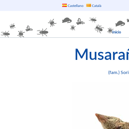
Castellano
Català
Inicio
Musara
(fam.) Sor