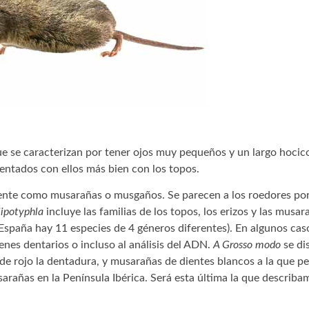
 se caracterizan por tener ojos muy pequeños y un largo hocico
entados con ellos más bien con los topos.
nte como musarañas o musgaños. Se parecen a los roedores po
lipotyphla
incluye las familias de los topos, los erizos y las musa
 España hay 11 especies de 4 géneros diferentes). En algunos cas
menes dentarios o incluso al análisis del ADN.
A Grosso modo
se di
de rojo la dentadura, y musarañas de dientes blancos a la que pe
sarañas en la Península Ibérica. Será esta última la que describ