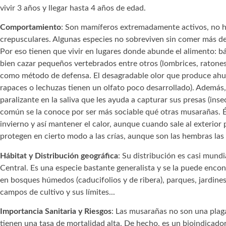
vivir 3 años y llegar hasta 4 años de edad.
Comportamiento
: Son mamíferos extremadamente activos, no hi
crepusculares. Algunas especies no sobreviven sin comer más de
Por eso tienen que vivir en lugares donde abunde el alimento: 
bien cazar pequeños vertebrados entre otros (lombrices, ratones 
como método de defensa. El desagradable olor que produce ahuy
rapaces o lechuzas tienen un olfato poco desarrollado). Además
paralizante en la saliva que les ayuda a capturar sus presas (inse
común se la conoce por ser más sociable qué otras musarañas. Ést
invierno y así mantener el calor, aunque cuando sale al exterior
protegen en cierto modo a las crías, aunque son las hembras las
Hábitat y Distribución geográfica
: Su distribución es casi mund
Central. Es una especie bastante generalista y se la puede enco
en bosques húmedos (caducifolios y de ribera), parques, jardine
campos de cultivo y sus límites...
Importancia Sanitaria y Riesgos
: Las musarañas no son una plag
tienen una tasa de mortalidad alta. De hecho, es un bioindicado