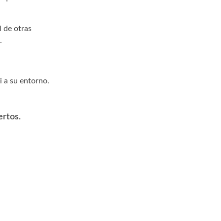
l de otras
.
i a su entorno.
ertos.