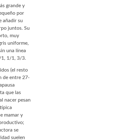
más grande y
pequeño por
e añadir su
rpo juntos. Su
orto, muy
gris uniforme,
sin una línea
1, 1/1, 3/3.
idos (el resto
n de entre 27-
iapausa
ta que las
al nacer pesan
típica
 de mamar y
productivo;
uctora se
vidad suelen