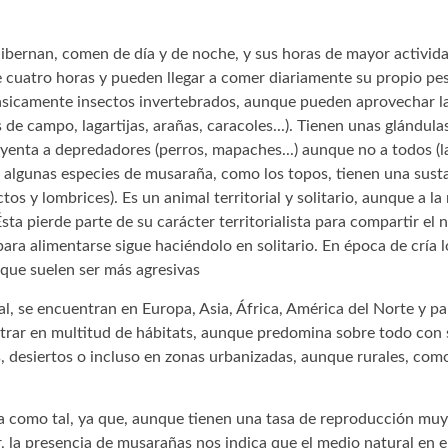
bernan, comen de día y de noche, y sus horas de mayor activida
 cuatro horas y pueden llegar a comer diariamente su propio pes
básicamente insectos invertebrados, aunque pueden aprovechar l
de campo, lagartijas, arañas, caracoles...). Tienen unas glándula
enta a depredadores (perros, mapaches...) aunque no a todos (
, algunas especies de musaraña, como los topos, tienen una sust
ctos y lombrices). Es un animal territorial y solitario, aunque a l
a pierde parte de su carácter territorialista para compartir el n
 para alimentarse sigue haciéndolo en solitario. En época de cría
 que suelen ser más agresivas
ial, se encuentran en Europa, Asia, África, América del Norte y p
ntrar en multitud de hábitats, aunque predomina sobre todo con 
s, desiertos o incluso en zonas urbanizadas, aunque rurales, com
a como tal, ya que, aunque tienen una tasa de reproducción muy
r, la presencia de musarañas nos indica que el medio natural en 