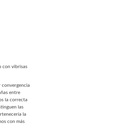
 con vibrisas
r convergencia
rañas entre
os la correcta
stinguen las
rtenecería la
amos con más