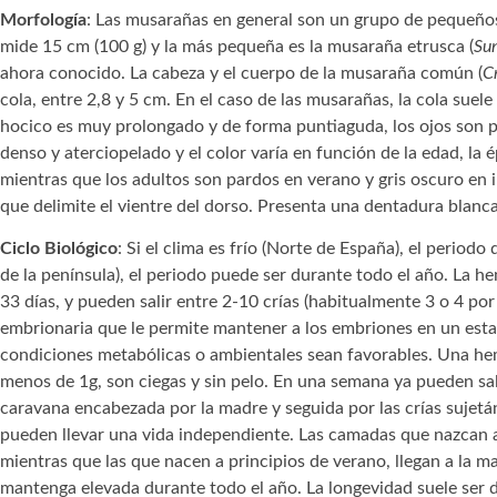
Morfología
: Las musarañas en general son un grupo de pequeños
mide 15 cm (100 g) y la más pequeña es la musaraña etrusca (
Sun
ahora conocido. La cabeza y el cuerpo de la musaraña común (
C
cola, entre 2,8 y 5 cm. En el caso de las musarañas, la cola suel
hocico es muy prolongado y de forma puntiaguda, los ojos son pe
denso y aterciopelado y el color varía en función de la edad, la é
mientras que los adultos son pardos en verano y gris oscuro en i
que delimite el vientre del dorso. Presenta una dentadura blanca
Ciclo Biológico
: Si el clima es frío (Norte de España), el period
de la península), el periodo puede ser durante todo el año. La 
33 días, y pueden salir entre 2-10 crías (habitualmente 3 o 4 po
embrionaria que le permite mantener a los embriones en un estad
condiciones metabólicas o ambientales sean favorables. Una h
menos de 1g, son ciegas y sin pelo. En una semana ya pueden sal
caravana encabezada por la madre y seguida por las crías sujetá
pueden llevar una vida independiente. Las camadas que nazcan a 
mientras que las que nacen a principios de verano, llegan a la 
mantenga elevada durante todo el año. La longevidad suele ser 