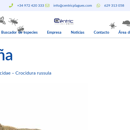
+34 972 420 333
info@centricplagues.com
629 313 058
Buscador de especies
Empresa
Noticias
Contacto
Área d
ña
icidae – Crocidura russula