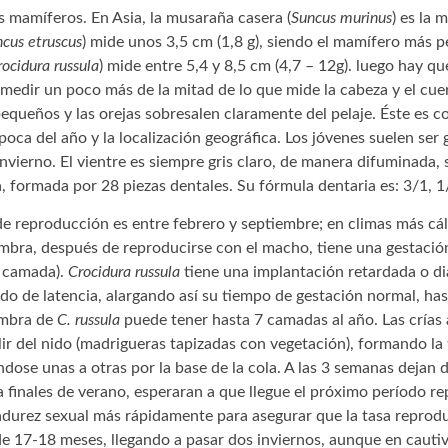
 mamíferos. En Asia, la musaraña casera (
Suncus murinus
) es la 
cus etruscus
) mide unos 3,5 cm (1,8 g), siendo el mamífero más 
rocidura russula
) mide entre 5,4 y 8,5 cm (4,7 – 12g). luego hay qu
e medir un poco más de la mitad de lo que mide la cabeza y el cue
queños y las orejas sobresalen claramente del pelaje. Éste es c
poca del año y la localización geográfica. Los jóvenes suelen ser 
nvierno. El vientre es siempre gris claro, de manera difuminada, 
, formada por 28 piezas dentales. Su fórmula dentaria es: 3/1, 1/
o de reproducción es entre febrero y septiembre; en climas más cál
hembra, después de reproducirse con el macho, tiene una gestació
r camada).
Crocidura russula
tiene una implantación retardada o d
o de latencia, alargando así su tiempo de gestación normal, has
embra de
C. russula
puede tener hasta 7 camadas al año. Las crías 
ir del nido (madrigueras tapizadas con vegetación), formando la 
ndose unas a otras por la base de la cola. A las 3 semanas dejan
finales de verano, esperaran a que llegue el próximo período re
madurez sexual más rápidamente para asegurar que la tasa reprod
de 17-18 meses, llegando a pasar dos inviernos, aunque en cauti