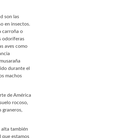
d son las
o en insectos.
a carroña o
s odoríferas
las aves como
ancia
a musaraña
ido durante el
 los machos
arte de América
suelo rocoso,
o graneros,
 alta también
el que estamos