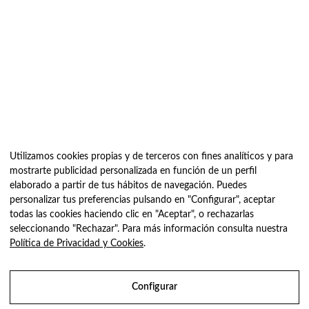
Utilizamos cookies propias y de terceros con fines analíticos y para
mostrarte publicidad personalizada en función de un perfil
elaborado a partir de tus hábitos de navegación. Puedes
personalizar tus preferencias pulsando en "Configurar", aceptar
© Cèntric Plagues- 2022 | Inscripció en el Registre Oficial
todas las cookies haciendo clic en "Aceptar", o rechazarlas
d’Establiments i Serveis Plaguicides N° 0016CAT-SGI
seleccionando "Rechazar". Para más información consulta nuestra
Política de Privacidad y Cookies
.
We value your privacy
Configurar
We use cookies to enhance your browsing experience, serve
Utilizamos cookies para ofrecerte la mejor experiencia en