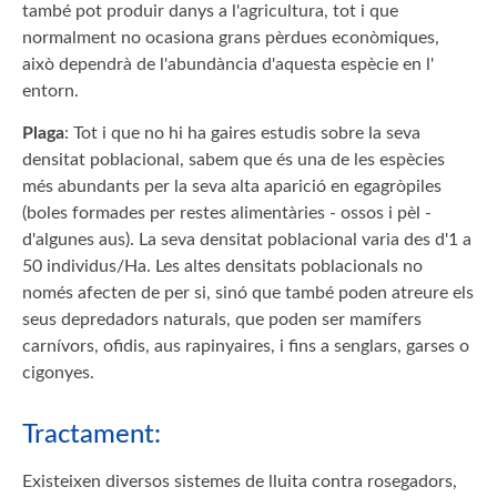
també pot produir danys a l'agricultura, tot i que
normalment no ocasiona grans pèrdues econòmiques,
això dependrà de l'abundància d'aquesta espècie en l'
entorn.
Plaga
: Tot i que no hi ha gaires estudis sobre la seva
densitat poblacional, sabem que és una de les espècies
més abundants per la seva alta aparició en egagròpiles
(boles formades per restes alimentàries - ossos i pèl -
d'algunes aus). La seva densitat poblacional varia des d'1 a
50 individus/Ha. Les altes densitats poblacionals no
només afecten de per si, sinó que també poden atreure els
seus depredadors naturals, que poden ser mamífers
carnívors, ofidis, aus rapinyaires, i fins a senglars, garses o
cigonyes.
Tractament:
Existeixen diversos sistemes de lluita contra rosegadors,