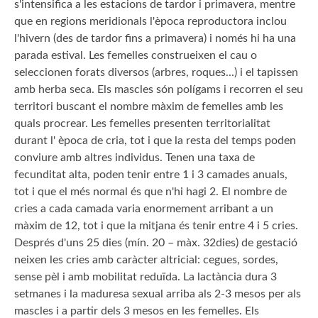
s'intensifica a les estacions de tardor i primavera, mentre
que en regions meridionals l'època reproductora inclou
l'hivern (des de tardor fins a primavera) i només hi ha una
parada estival. Les femelles construeixen el cau o
seleccionen forats diversos (arbres, roques...) i el tapissen
amb herba seca. Els mascles són polígams i recorren el seu
territori buscant el nombre màxim de femelles amb les
quals procrear. Les femelles presenten territorialitat
durant l' època de cria, tot i que la resta del temps poden
conviure amb altres individus. Tenen una taxa de
fecunditat alta, poden tenir entre 1 i 3 camades anuals,
tot i que el més normal és que n'hi hagi 2. El nombre de
cries a cada camada varia enormement arribant a un
màxim de 12, tot i que la mitjana és tenir entre 4 i 5 cries.
Després d'uns 25 dies (mín. 20 – màx. 32dies) de gestació
neixen les cries amb caràcter altricial: cegues, sordes,
sense pèl i amb mobilitat reduïda. La lactància dura 3
setmanes i la maduresa sexual arriba als 2-3 mesos per als
mascles i a partir dels 3 mesos en les femelles. Els