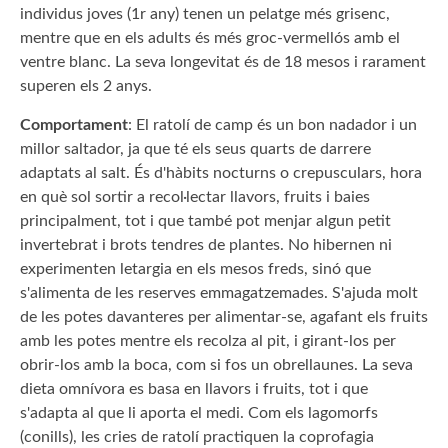
individus joves (1r any) tenen un pelatge més grisenc,
mentre que en els adults és més groc-vermellós amb el
ventre blanc. La seva longevitat és de 18 mesos i rarament
superen els 2 anys.
Comportament
: El ratolí de camp és un bon nadador i un
millor saltador, ja que té els seus quarts de darrere
adaptats al salt. És d'hàbits nocturns o crepusculars, hora
en què sol sortir a recol·lectar llavors, fruits i baies
principalment, tot i que també pot menjar algun petit
invertebrat i brots tendres de plantes. No hibernen ni
experimenten letargia en els mesos freds, sinó que
s'alimenta de les reserves emmagatzemades. S'ajuda molt
de les potes davanteres per alimentar-se, agafant els fruits
amb les potes mentre els recolza al pit, i girant-los per
obrir-los amb la boca, com si fos un obrellaunes. La seva
dieta omnívora es basa en llavors i fruits, tot i que
s'adapta al que li aporta el medi. Com els lagomorfs
(conills), les cries de ratolí practiquen la coprofagia