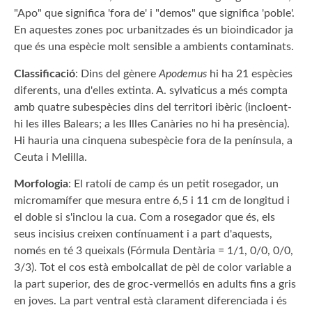
"Apo" que significa 'fora de' i "demos" que significa 'poble'.
En aquestes zones poc urbanitzades és un bioindicador ja
que és una espècie molt sensible a ambients contaminats.
Classificació
: Dins del gènere
Apodemus
hi ha 21 espècies
diferents, una d'elles extinta. A. sylvaticus a més compta
amb quatre subespècies dins del territori ibèric (incloent-
hi les illes Balears; a les Illes Canàries no hi ha presència).
Hi hauria una cinquena subespècie fora de la península, a
Ceuta i Melilla.
Morfologia
: El ratolí de camp és un petit rosegador, un
micromamífer que mesura entre 6,5 i 11 cm de longitud i
el doble si s'inclou la cua. Com a rosegador que és, els
seus incisius creixen contínuament i a part d'aquests,
només en té 3 queixals (Fórmula Dentària = 1/1, 0/0, 0/0,
3/3). Tot el cos està embolcallat de pèl de color variable a
la part superior, des de groc-vermellós en adults fins a gris
en joves. La part ventral està clarament diferenciada i és