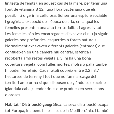
(ingesta de femta), en aquest cas de la mare, per tenir una
font de vitamina B 12 i una flora bacteriana que els
possibiliti digerir la cel·lulosa. Sol ser una espècie sociable
i gregària a excepció de l' època de cria, en la qual les
femelles presenten una alta territorialitat i agressivitat.
Les femelles són les encarregades d'excavar el niu ja siguin
galeries poc profundes, esquerdes o forats naturals.
Normalment excavaven diferents galeries (entrades) que
conflueixen en una càmera niu central, esfèrica i
recoberta amb restes vegetals. Si hi ha una bona
cobertura vegetal com fulles mortes, molsa o palla també
hi poden fer el niu. Cada ratolí cobreix entre 0,2 i 3,7
hectàrees de terreny i tot i que no fan marcatge del
territori amb orina sí que disposen de glàndules exocrines
(glàndula cabal) i endocrines que produeixen secrecions
oloroses.
Hàbitat i Distribució geogràfica
: La seva distribució ocupa
tot Europa, incloent-hi les illes de la Mediterrània, i també