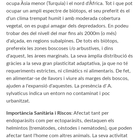
ocupa Àsia menor (Turquia) i el nord d'Àfrica. Tot i que pot
ocupar un ampli espectre de biòtops, el seu preferit és el
d'un clima trempat humit i amb moderada cobertura
vegetal, on es pugui amagar dels depredadors. En podeu
trobar des del nivell del mar fins als 2000m (o més)
d'alçada, en regions subalpines. De tots els biòtops,
prefereix les zones boscoses i/o arbustives, i dins
d'aquest, les àrees marginals. La seva àmplia distribució és
gràcies a la seva gran plasticitat adaptativa, ja que no té
requeriments estrictes, ni climàtics ni alimentaris. De fet,
en alimentar-se de llavors i viure als marges dels boscos,
ajuden a l'expansió d'aquestes. La presència d' A.
sylvaticus indica un entorn no contaminat i poc
urbanitzat.
Importància Sanitària i Riscos
: Afectat tant per
endoparàsits com per ectoparàsits, destaquen els
helmintos (tremàtodes, cèstodes i nemàtodes), que poden
afectar tant l'home com altres animals. La seva activitat