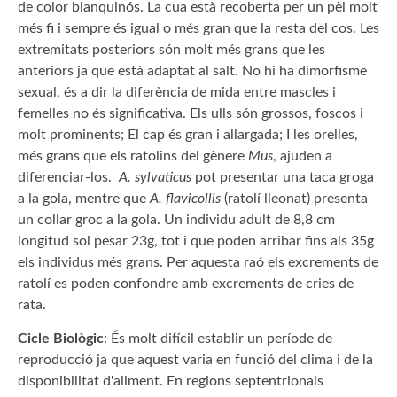
de color blanquinós. La cua està recoberta per un pèl molt
més fi i sempre és igual o més gran que la resta del cos. Les
extremitats posteriors són molt més grans que les
anteriors ja que està adaptat al salt. No hi ha dimorfisme
sexual, és a dir la diferència de mida entre mascles i
femelles no és significativa. Els ulls són grossos, foscos i
molt prominents; El cap és gran i allargada; I les orelles,
més grans que els ratolins del gènere
Mus
, ajuden a
diferenciar-los.
A. sylvaticus
pot presentar una taca groga
a la gola, mentre que
A. flavicollis
(ratolí lleonat) presenta
un collar groc a la gola. Un individu adult de 8,8 cm
longitud sol pesar 23g, tot i que poden arribar fins als 35g
els individus més grans. Per aquesta raó els excrements de
ratolí es poden confondre amb excrements de cries de
rata.
Cicle Biològic
: És molt difícil establir un període de
reproducció ja que aquest varia en funció del clima i de la
disponibilitat d'aliment. En regions septentrionals