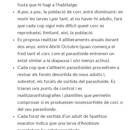
fusta que hi hagi a l’habitatge.
A poc a poc, la població de corc anirà disminuint: en
morir les larves i,per tant, al no haver-hi adults, farà
que cada cop sigui més difícil queel corc es
reprodueixi, limitant, així, la població.
Es proposa realitzar 4 alliberaments anuals durant
dos anys, entre Abrili Octubre (quan comença el
fred tant el corc com el parasitoide entrenen un
estat similar a la diapausa i són menys actius).
Cada cop que s’alliberin parasitoides procedirem a
revisar els forats desortida de nous adults i,
sobretot, els forats de sortida del parasitoide. Es
triaran uns punts de control i es
realitzaranfotografies i plantilles que permetin
comprovar si es produeixen novessortides de corc o
del seu parasitoide.
Cada forat de sortida d’un adult de Spathius
exarator indica que una larva d’Anobium