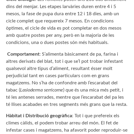
dins del menjar. Les etapes larvàries duren entre 4 i 5
mesos, la fase de pupa dura entre 12 i 18 dies, amb un
cicle complet que requereix 7 mesos. En condicions
òptimes, el cicle de vida es pot completar en dos mesos
amb quatre postes per any, però en la majoria de les
condicions, una o dues postes són més habituals.
Comportament
: S’alimenta bàsicament de pa, farina i
altres derivats del blat, tot i que se’l pot trobar infestant
qualsevol altre tipus d’aliment, resultant ésser molt
perjudicial tant en cases particulars com en grans
magatzems. No s’ha de confondre amb l’escarabat del
tabac (
Lasioderma serricorne
) que és una mica més petit, i
té les antenes serrades, mentre que l’escarabat del pa les
té llises acabades en tres segments més grans que la resta.
Hàbitat i Distribució geogràfica
: Tot i que prefereix els
climes càlids, el podem trobar arreu del món. El fet de
infestar cases i magatzems, ha afavorit poder reproduir-se