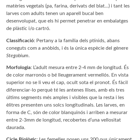
matèries vegetals (pa, farina, derivats del blat...) i tant les
larves com adults tenen un aparell bucal ben
desenvolupat, que els hi permet penetrar en embalatges
de plàstic i/o cartró.
Classificació
: Pertany a la família dels ptínids, abans
coneguts com a anòbids, i és la única espècie del gènere
Stegobium
.
Morfologia
: L’adult mesura entre 2-4 mm de longitud. És
de color marronós o bé lleugerament vermellós. En vista
superior no se li veu el cap, ocult sota el pronot. És fàcil
diferenciar-lo perquè té les antenes llises, amb els tres
últims segments més amples i visibles que la resta i les
èlitres presenten uns solcs longitudinals. Les larves, en
forma de C, són de color blanquinós i arriben a mesurar
entre 2-3mm de longitud, recobertes d’una vellositat
daurada.
Cicle Biològic
: Les femelles posen uns 200 ous únicament