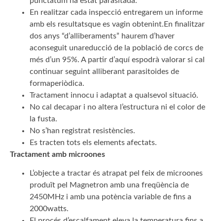
punctatum ha estat parasitada.
En realitzar cada inspecció entregarem un informe
amb els resultatsque es vagin obtenint.En finalitzar
dos anys “d’alliberaments” haurem d’haver
aconseguit unareducció de la població de corcs de
més d’un 95%. A partir d’aquí espodrà valorar si cal
continuar seguint alliberant parasitoides de
formaperiòdica.
Tractament innocu i adaptat a qualsevol situació.
No cal decapar i no altera l’estructura ni el color de
la fusta.
No s’han registrat resistències.
Es tracten tots els elements afectats.
Tractament amb microones
L’objecte a tractar és atrapat pel feix de microones
produït pel Magnetron amb una freqüència de
2450MHz i amb una potència variable de fins a
2000watts.
El procés d’escalfament eleva la temperatura fins a